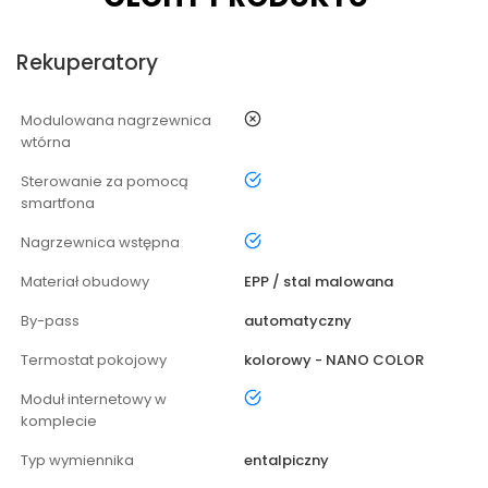
Rekuperatory
nie
Modulowana nagrzewnica
wtórna
tak
Sterowanie za pomocą
smartfona
tak
Nagrzewnica wstępna
Materiał obudowy
EPP / stal malowana
By-pass
automatyczny
Termostat pokojowy
kolorowy - NANO COLOR
tak
Moduł internetowy w
komplecie
Typ wymiennika
entalpiczny