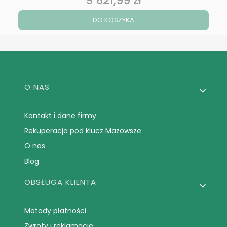
9 621,99 zł
DO KOSZYKA
Linki w stopce
O NAS
Kontakt i dane firmy
Rekuperacja pod klucz Mazowsze
O nas
Blog
OBSŁUGA KLIENTA
Metody płatności
Zwroty i reklamacje