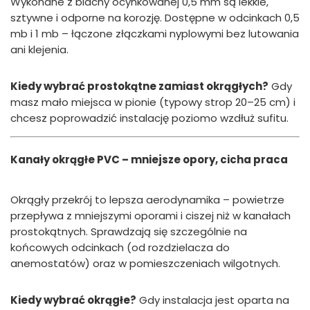
Wykonane z blachy ocynkowanej 0,5 mm są lekkie,
sztywne i odporne na korozję. Dostępne w odcinkach 0,5
mb i 1 mb – łączone złączkami nyplowymi bez lutowania
ani klejenia.
Kiedy wybrać prostokątne zamiast okrągłych?
Gdy
masz mało miejsca w pionie (typowy strop 20–25 cm) i
chcesz poprowadzić instalację poziomo wzdłuż sufitu.
Kanały okrągłe PVC – mniejsze opory, cicha praca
Okrągły przekrój to lepsza aerodynamika – powietrze
przepływa z mniejszymi oporami i ciszej niż w kanałach
prostokątnych. Sprawdzają się szczególnie na
końcowych odcinkach (od rozdzielacza do
anemostatów) oraz w pomieszczeniach wilgotnych.
Kiedy wybrać okrągłe?
Gdy instalacja jest oparta na