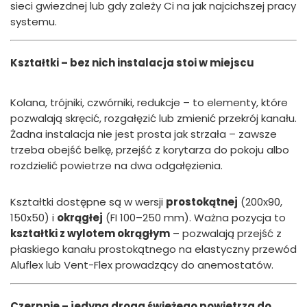
sieci gwiezdnej lub gdy zależy Ci na jak najcichszej pracy
systemu.
Kształtki – bez nich instalacja stoi w miejscu
Kolana, trójniki, czwórniki, redukcje – to elementy, które
pozwalają skręcić, rozgałęzić lub zmienić przekrój kanału.
Żadna instalacja nie jest prosta jak strzała – zawsze
trzeba obejść belkę, przejść z korytarza do pokoju albo
rozdzielić powietrze na dwa odgałęzienia.
Kształtki dostępne są w wersji
prostokątnej
(200x90,
150x50) i
okrągłej
(FI 100–250 mm). Ważna pozycja to
kształtki z wylotem okrągłym
– pozwalają przejść z
płaskiego kanału prostokątnego na elastyczny przewód
Aluflex lub Vent-Flex prowadzący do anemostatów.
Czerpnie – jedyna droga świeżego powietrza do