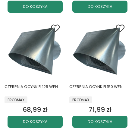
DO KOSZYKA
DO KOSZYKA
CZERPNIA OCYNK FI 125 WEN
CZERPNIA OCYNK FI 150 WEN
PRODUCENT
PRODUCENT
PRODMAX
PRODMAX
68,99 zł
71,99 zł
Cena
Cena
DO KOSZYKA
DO KOSZYKA