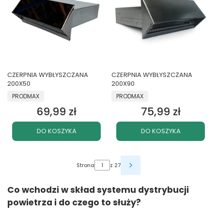
CZERPNIA WYBŁYSZCZANA
CZERPNIA WYBŁYSZCZANA
200X50
200X90
PRODUCENT
PRODUCENT
PRODMAX
PRODMAX
69,99 zł
75,99 zł
Cena
Cena
DO KOSZYKA
DO KOSZYKA
Strona
z 27
Co wchodzi w skład systemu dystrybucji
powietrza i do czego to służy?