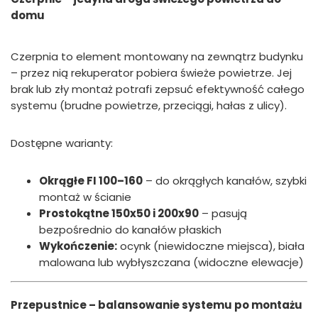
domu
Czerpnia to element montowany na zewnątrz budynku
– przez nią rekuperator pobiera świeże powietrze. Jej
brak lub zły montaż potrafi zepsuć efektywność całego
systemu (brudne powietrze, przeciągi, hałas z ulicy).
Dostępne warianty:
Okrągłe FI 100–160
– do okrągłych kanałów, szybki
montaż w ścianie
Prostokątne 150x50 i 200x90
– pasują
bezpośrednio do kanałów płaskich
Wykończenie:
ocynk (niewidoczne miejsca), biała
malowana lub wybłyszczana (widoczne elewacje)
Przepustnice – balansowanie systemu po montażu