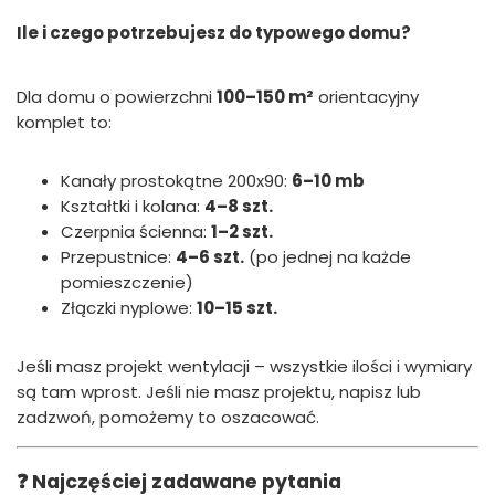
Ile i czego potrzebujesz do typowego domu?
Dla domu o powierzchni
100–150 m²
orientacyjny
komplet to:
Kanały prostokątne 200x90:
6–10 mb
Kształtki i kolana:
4–8 szt.
Czerpnia ścienna:
1–2 szt.
Przepustnice:
4–6 szt.
(po jednej na każde
pomieszczenie)
Złączki nyplowe:
10–15 szt.
Jeśli masz projekt wentylacji – wszystkie ilości i wymiary
są tam wprost. Jeśli nie masz projektu, napisz lub
zadzwoń, pomożemy to oszacować.
❓ Najczęściej zadawane pytania