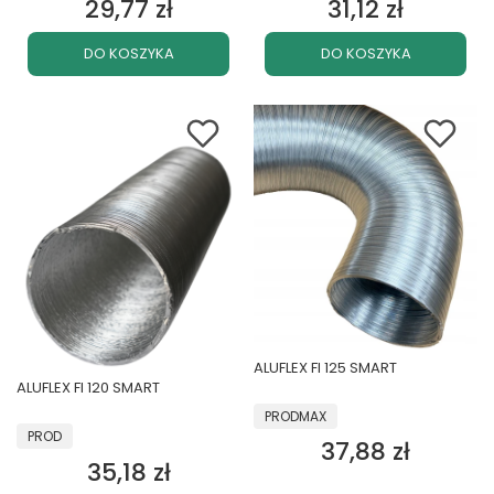
29,77 zł
31,12 zł
Cena
Cena
DO KOSZYKA
DO KOSZYKA
ALUFLEX FI 125 SMART
ALUFLEX FI 120 SMART
PRODUCENT
PRODMAX
PRODUCENT
PROD
37,88 zł
Cena
35,18 zł
Cena