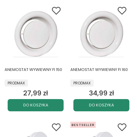
ANEMOSTAT WYWIEWNY FI 150
ANEMOSTAT WYWIEWNY FI 160
PRODUCENT
PRODUCENT
PRODMAX
PRODMAX
27,99 zł
34,99 zł
Cena
Cena
DO KOSZYKA
DO KOSZYKA
BESTSELLER