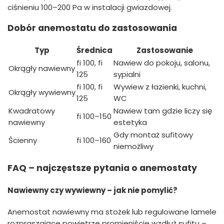
ciśnieniu 100–200 Pa w instalacji gwiazdowej.
Dobór anemostatu do zastosowania
Typ
Średnica
Zastosowanie
fi 100, fi
Nawiew do pokoju, salonu,
Okrągły nawiewny
125
sypialni
fi 100, fi
Wywiew z łazienki, kuchni,
Okrągły wywiewny
125
WC
Kwadratowy
Nawiew tam gdzie liczy się
fi 100–150
nawiewny
estetyka
Gdy montaż sufitowy
Ścienny
fi 100–160
niemożliwy
FAQ – najczęstsze pytania o anemostaty
Nawiewny czy wywiewny – jak nie pomylić?
Anemostat nawiewny ma stożek lub regulowane lamele
rozpraszające powietrze promieniście wzdłuż sufitu –