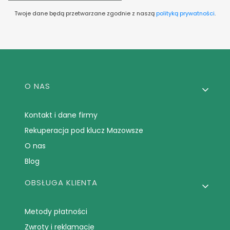
Twoje dane będą przetwarzane zgodnie z naszą
polityką prywatności
.
Linki w stopce
O NAS
Kontakt i dane firmy
Rekuperacja pod klucz Mazowsze
O nas
Blog
OBSŁUGA KLIENTA
Metody płatności
Zwroty i reklamacje