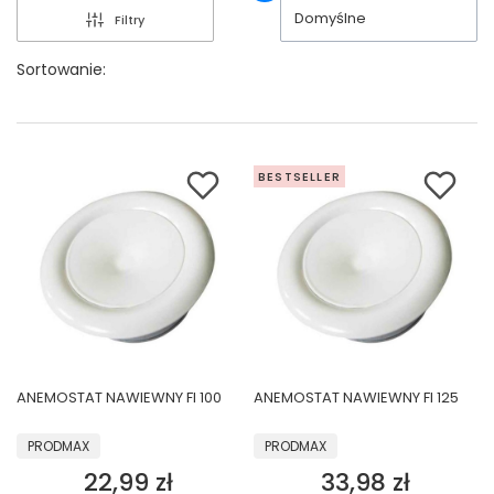
Domyślne
Filtry
Sortowanie:
BESTSELLER
ANEMOSTAT NAWIEWNY FI 100
ANEMOSTAT NAWIEWNY FI 125
PRODUCENT
PRODUCENT
PRODMAX
PRODMAX
22,99 zł
33,98 zł
Cena
Cena