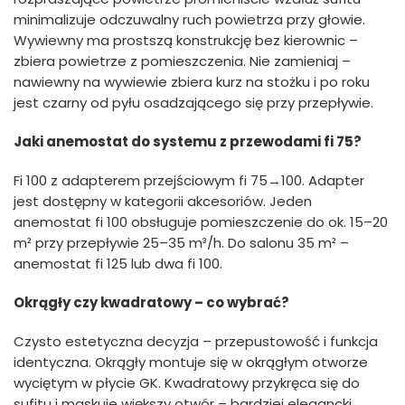
minimalizuje odczuwalny ruch powietrza przy głowie.
Wywiewny ma prostszą konstrukcję bez kierownic –
zbiera powietrze z pomieszczenia. Nie zamieniaj –
nawiewny na wywiewie zbiera kurz na stożku i po roku
jest czarny od pyłu osadzającego się przy przepływie.
Jaki anemostat do systemu z przewodami fi 75?
Fi 100 z adapterem przejściowym fi 75→100. Adapter
jest dostępny w kategorii akcesoriów. Jeden
anemostat fi 100 obsługuje pomieszczenie do ok. 15–20
m² przy przepływie 25–35 m³/h. Do salonu 35 m² –
anemostat fi 125 lub dwa fi 100.
Okrągły czy kwadratowy – co wybrać?
Czysto estetyczna decyzja – przepustowość i funkcja
identyczna. Okrągły montuje się w okrągłym otworze
wyciętym w płycie GK. Kwadratowy przykręca się do
sufitu i maskuje większy otwór – bardziej elegancki,