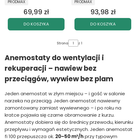
PRODUCENT
PRODUCENT
PRODMAX
PRODMAX
69,99 zł
93,98 zł
Cena
Cena
DO KOSZYKA
DO KOSZYKA
Strona
z 1
Anemostaty do wentylacji i
rekuperacji – nawiew bez
przeciągów, wywiew bez plam
Jeden anemostat w złym miejscu – i gość w salonie
narzeka na przeciąg. Jeden anemostat nawiewny
zamontowany zamiast wywiewnego – i po roku na
kratce pojawia się czarne obramowanie z kurzu.
Anemostaty dobiera się do średnicy przewodu, kierunku
przepływu i wymagań estetycznych. Jeden anemostat
fi 100 przepuszcza ok.
20–50 m³/h
przy typowym