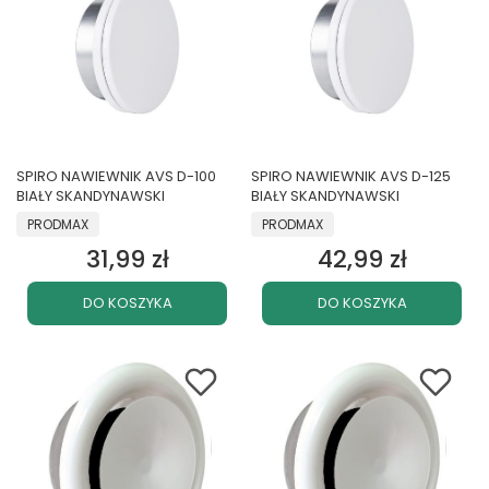
SPIRO NAWIEWNIK AVS D-100
SPIRO NAWIEWNIK AVS D-125
BIAŁY SKANDYNAWSKI
BIAŁY SKANDYNAWSKI
PRODUCENT
PRODUCENT
PRODMAX
PRODMAX
31,99 zł
42,99 zł
Cena
Cena
DO KOSZYKA
DO KOSZYKA