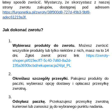
łatwy sposób zwrócić. Wystarczy, że skorzystasz z naszej 
strony zwrotu zakupów, dostępnej pod adresem 
https://furgonetka.pl/zwroty/38f900d8-727d-49b3-9bf8-
adec61219a3f
.
Jak dokonać zwrotu?
Wybierasz produkty do zwrotu.
 Możesz zwrócić 
wszystkie produkty lub tylko niektóre z nich, masz na to 14 
dni. Zgłoś zwrot przez link 
https://zwroty-
shoper.pl/019ecff7-5c40-7d60-8a2d-
195a3690bcbd/rekuperacja24/pl_PL
Określasz szczegóły przesyłki.
 Pakujesz produkty do 
paczki, wybierasz opcję dostawy i opłacasz przesyłkę 
zwrotną.
Odsyłasz paczkę. 
Przekazujesz przesyłkę zwrotną 
kurierowi lub zanosisz ją do wybranego punktu nadania.