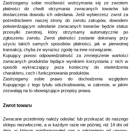
Zastrzegamy sobie możliwość wstrzymania się ze zwrotem 
płatności do chwili otrzymania zwracanych towarów lub 
dostarczenia dowodu ich odesłania. Jeśli wybierzesz zwrot za 
pośrednictwem naszej strony do zwrotu zakupów, dowodem 
potwierdzającym odesłanie zwracanych towarów będzie status 
przesyłki zwrotnej, który otrzymamy automatycznie po 
zgłoszeniu zwrotu. Zwrot płatności zostanie dokonany przy 
użyciu takich samych sposobów płatności, jak w pierwotnej 
transakcji, chyba że wyrazisz zgodę na inne rozwiązanie.
Kupujący ponosi odpowiedzialność za zmniejszenie wartości 
zwracanych produktów będące wynikiem korzystania z nich w 
sposób wykraczający poza konieczny do stwierdzenia 
charakteru, cech i funkcjonowania produktów. 
Zastrzegamy sobie prawo do dochodzenia względem 
Kupującego z tego tytułu odszkodowania, w zakresie, w jakim 
zezwalają na to obowiązujące przepisy prawa.
Zwrot towaru
Zwracane przedmioty należy odesłać lub przekazać do naszego 
sklepu niezwłocznie, a w każdym razie nie później, niż 14 dni od 
dnia, w którym poinformowałeś nas o odstąpieniu od umowy. 