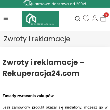
Darmowa dostawa od 200zł.
Rabat 5% dla zamówień powyżej 1000 zł.
Produ
Otwórz wyszukiwark
Zwroty i reklamacje
Zwroty i reklamacje –
Rekuperacja24.com
Zasady zwracania zakupów
Jeśli zamówiony produkt okazał się nietrafiony, możesz go w 