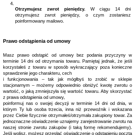
Otrzymujesz zwrot pieniędzy.
 W ciągu 14 dni 
otrzymujesz zwrot pieniędzy, o czym zostaniesz 
poinformowany mailowo.
Prawo odstąpienia od umowy
Masz prawo odstąpić od umowy bez podania przyczyny w 
terminie 14 dni od otrzymania towaru. Pamiętaj jednak, że jeśli 
korzystałeś z towaru w sposób wykraczający poza konieczne 
sprawdzenie jego charakteru, cech 
i funkcjonowania – tak jak mógłbyś to zrobić w sklepie 
stacjonarnym – możemy odpowiednio obniżyć kwotę zwrotu o 
wartość, o jaką zmniejszyła się wartość towaru. Aby skorzystać 
z prawa odstąpienia od umowy,
poinformuj nas o swojej decyzji w terminie 14 dni od dnia, w 
którym Ty lub osoba trzecia, inna niż przewoźnik i wskazana 
przez Ciebie fizycznie otrzymałeś/otrzymała zakupiony towar. Za 
jednoznaczne oświadczenie uznajemy zarejestrowanie zwrotu na 
naszej stronie zwrotu zakupów (i taką formę rekomendujemy). 
Jeśli wolisz, możesz przesłać oświadczenie o odstąpieniu pocztą 