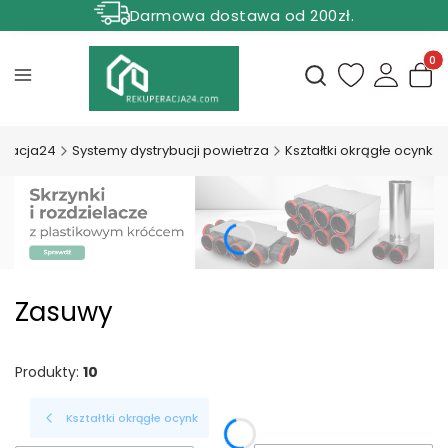
Darmowa dostawa od 200zł.
Rabat 5% dla zamówień powyżej 1000 zł.
Produ
Otwórz wyszukiwark
eracja24
Systemy dystrybucji powietrza
Kształtki okrągłe ocynk
Zasuwy
Produkty:
10
Kształtki okrągłe ocynk