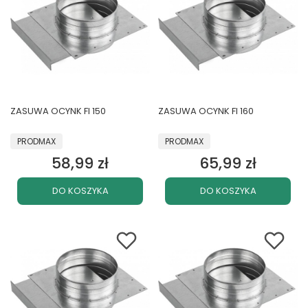
ZASUWA OCYNK FI 150
ZASUWA OCYNK FI 160
PRODUCENT
PRODUCENT
PRODMAX
PRODMAX
58,99 zł
65,99 zł
Cena
Cena
DO KOSZYKA
DO KOSZYKA