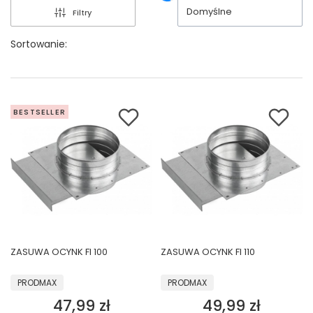
Domyślne
Filtry
Sortowanie:
BESTSELLER
ZASUWA OCYNK FI 100
ZASUWA OCYNK FI 110
PRODUCENT
PRODUCENT
PRODMAX
PRODMAX
47,99 zł
49,99 zł
Cena
Cena