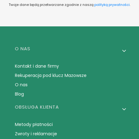
Twoje dane będą przetwarzane zgodnie z naszą
polityką prywatności
.
Linki w stopce
O NAS
Kontakt i dane firmy
Rekuperacja pod klucz Mazowsze
O nas
Blog
OBSŁUGA KLIENTA
Metody płatności
Zwroty i reklamacje