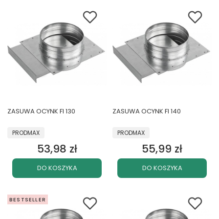
ZASUWA OCYNK FI 130
ZASUWA OCYNK FI 140
PRODUCENT
PRODUCENT
PRODMAX
PRODMAX
53,98 zł
55,99 zł
Cena
Cena
DO KOSZYKA
DO KOSZYKA
BESTSELLER