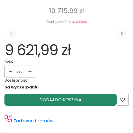
10 715,99 zł
Cena
Dostępność:
duża ilość
9 621,99 zł
Ilość
szt.
Dostępność:
na wyczerpaniu
DODAJ DO KOSZYKA
Zadzwoń i zamów