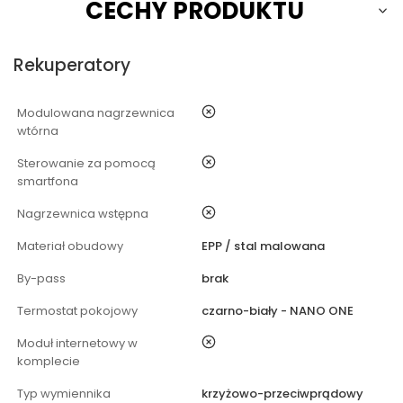
CECHY PRODUKTU
Rekuperatory
nie
Modulowana nagrzewnica
wtórna
nie
Sterowanie za pomocą
smartfona
nie
Nagrzewnica wstępna
Materiał obudowy
EPP / stal malowana
By-pass
brak
Termostat pokojowy
czarno-biały - NANO ONE
nie
Moduł internetowy w
komplecie
Typ wymiennika
krzyżowo-przeciwprądowy