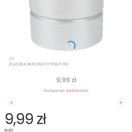
Kod produktu
143
ZŁĄCZKA MUFOWA OCYNK FI 100
9,99 zł
Cena
Dostępność:
średnia ilość
9,99 zł
Ilość