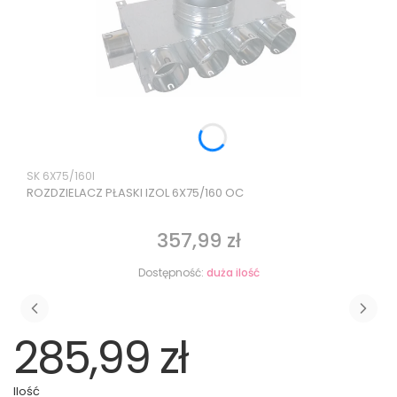
Kod produktu
SK 6X75/160I
ROZDZIELACZ PŁASKI IZOL 6X75/160 OC
357,99 zł
Cena
Dostępność:
duża ilość
285,99 zł
Ilość