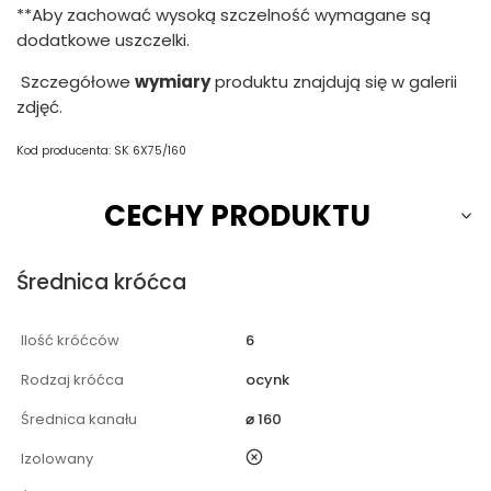
**Aby zachować wysoką szczelność wymagane są
dodatkowe uszczelki.
Szczegółowe
wymiary
produktu znajdują się w galerii
zdjęć.
Kod producenta: SK 6X75/160
CECHY PRODUKTU
Średnica króćca
Ilość króćców
6
Rodzaj króćca
ocynk
Średnica kanału
⌀ 160
nie
Izolowany