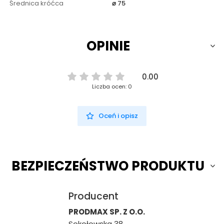
Średnica króćca
⌀ 75
OPINIE
0.00
Liczba ocen: 0
Oceń i opisz
BEZPIECZEŃSTWO PRODUKTU
Producent
PRODMAX SP. Z O.O.
Sokołowska 38