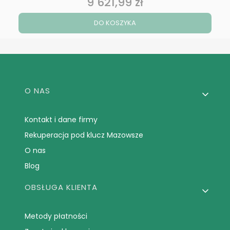
9 621,99 zł
Cena
DO KOSZYKA
Linki w stopce
O NAS
Kontakt i dane firmy
Rekuperacja pod klucz Mazowsze
O nas
Blog
OBSŁUGA KLIENTA
Metody płatności