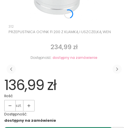
Kod produktu
312
PRZEPUSTNICA OCYNK FI 200 Z KLAMKĄ I USZCZELKĄ WEN
234,99 zł
Cena
Dostępność:
dostępny na zamówienie
136,99 zł
Ilość
szt.
Dostępność:
dostępny na zamówienie