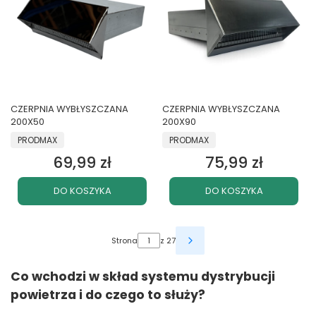
CZERPNIA WYBŁYSZCZANA
CZERPNIA WYBŁYSZCZANA
200X50
200X90
PRODUCENT
PRODUCENT
PRODMAX
PRODMAX
69,99 zł
75,99 zł
Cena
Cena
DO KOSZYKA
DO KOSZYKA
Strona
z 27
Co wchodzi w skład systemu dystrybucji
powietrza i do czego to służy?