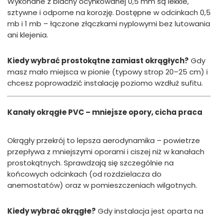
Wykonane z blachy ocynkowanej 0,5 mm są lekkie,
sztywne i odporne na korozję. Dostępne w odcinkach 0,5
mb i 1 mb – łączone złączkami nyplowymi bez lutowania
ani klejenia.
Kiedy wybrać prostokątne zamiast okrągłych?
Gdy
masz mało miejsca w pionie (typowy strop 20–25 cm) i
chcesz poprowadzić instalację poziomo wzdłuż sufitu.
Kanały okrągłe PVC – mniejsze opory, cicha praca
Okrągły przekrój to lepsza aerodynamika – powietrze
przepływa z mniejszymi oporami i ciszej niż w kanałach
prostokątnych. Sprawdzają się szczególnie na
końcowych odcinkach (od rozdzielacza do
anemostatów) oraz w pomieszczeniach wilgotnych.
Kiedy wybrać okrągłe?
Gdy instalacja jest oparta na