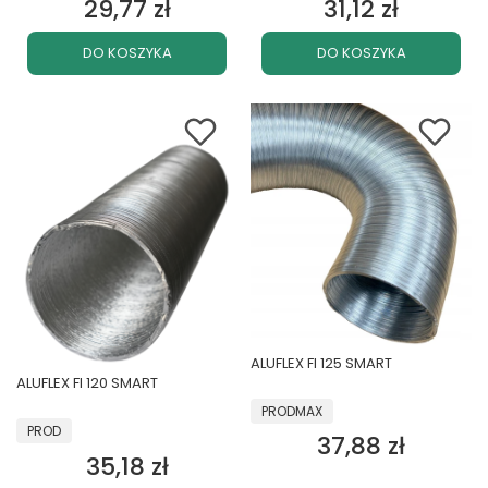
29,77 zł
31,12 zł
Cena
Cena
DO KOSZYKA
DO KOSZYKA
ALUFLEX FI 125 SMART
ALUFLEX FI 120 SMART
PRODUCENT
PRODMAX
PRODUCENT
PROD
37,88 zł
Cena
35,18 zł
Cena