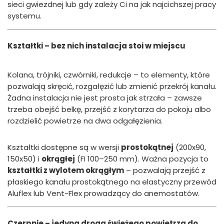
sieci gwiezdnej lub gdy zależy Ci na jak najcichszej pracy
systemu.
Kształtki – bez nich instalacja stoi w miejscu
Kolana, trójniki, czwórniki, redukcje – to elementy, które
pozwalają skręcić, rozgałęzić lub zmienić przekrój kanału.
Żadna instalacja nie jest prosta jak strzała – zawsze
trzeba obejść belkę, przejść z korytarza do pokoju albo
rozdzielić powietrze na dwa odgałęzienia.
Kształtki dostępne są w wersji
prostokątnej
(200x90,
150x50) i
okrągłej
(FI 100–250 mm). Ważna pozycja to
kształtki z wylotem okrągłym
– pozwalają przejść z
płaskiego kanału prostokątnego na elastyczny przewód
Aluflex lub Vent-Flex prowadzący do anemostatów.
Czerpnie – jedyna droga świeżego powietrza do