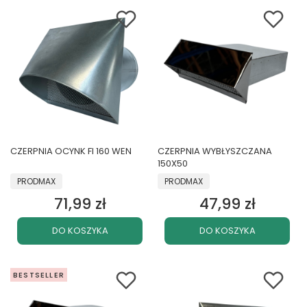
CZERPNIA OCYNK FI 160 WEN
CZERPNIA WYBŁYSZCZANA
150X50
PRODUCENT
PRODUCENT
PRODMAX
PRODMAX
71,99 zł
47,99 zł
Cena
Cena
DO KOSZYKA
DO KOSZYKA
BESTSELLER