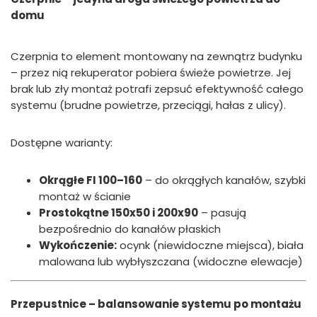
domu
Czerpnia to element montowany na zewnątrz budynku
– przez nią rekuperator pobiera świeże powietrze. Jej
brak lub zły montaż potrafi zepsuć efektywność całego
systemu (brudne powietrze, przeciągi, hałas z ulicy).
Dostępne warianty:
Okrągłe FI 100–160
– do okrągłych kanałów, szybki
montaż w ścianie
Prostokątne 150x50 i 200x90
– pasują
bezpośrednio do kanałów płaskich
Wykończenie:
ocynk (niewidoczne miejsca), biała
malowana lub wybłyszczana (widoczne elewacje)
Przepustnice – balansowanie systemu po montażu