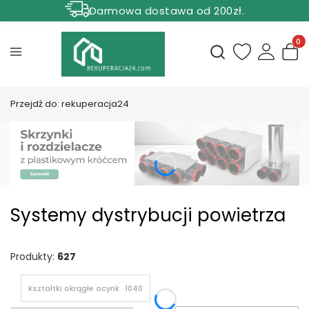
Darmowa dostawa od 200zł.
Rabat 5% dla zamówień powyżej 1000 zł.
Produ
Otwórz wyszukiwark
Przejdź do:
rekuperacja24
Systemy dystrybucji powietrza
Produkty:
627
Kształtki okrągłe ocynk
1040