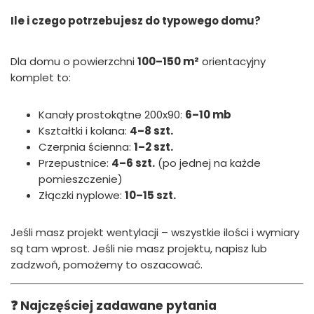
Ile i czego potrzebujesz do typowego domu?
Dla domu o powierzchni
100–150 m²
orientacyjny
komplet to:
Kanały prostokątne 200x90:
6–10 mb
Kształtki i kolana:
4–8 szt.
Czerpnia ścienna:
1–2 szt.
Przepustnice:
4–6 szt.
(po jednej na każde
pomieszczenie)
Złączki nyplowe:
10–15 szt.
Jeśli masz projekt wentylacji – wszystkie ilości i wymiary
są tam wprost. Jeśli nie masz projektu, napisz lub
zadzwoń, pomożemy to oszacować.
❓ Najczęściej zadawane pytania