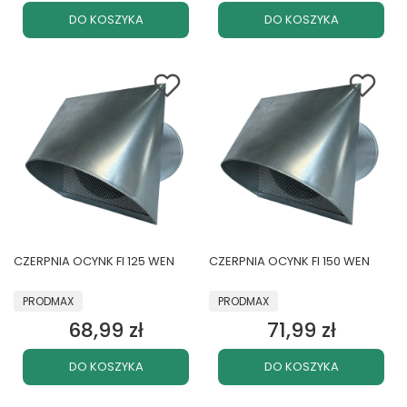
DO KOSZYKA
DO KOSZYKA
CZERPNIA OCYNK FI 125 WEN
CZERPNIA OCYNK FI 150 WEN
PRODUCENT
PRODUCENT
PRODMAX
PRODMAX
68,99 zł
71,99 zł
Cena
Cena
DO KOSZYKA
DO KOSZYKA