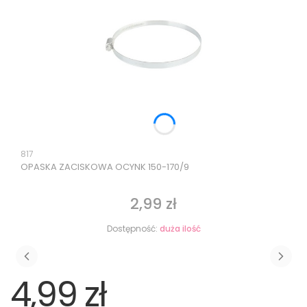
Kod produktu
817
OPASKA ZACISKOWA OCYNK 150-170/9
2,99 zł
Cena
Dostępność:
duża ilość
4,99 zł