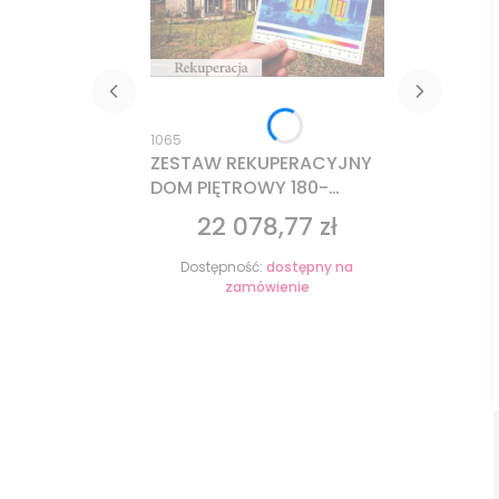
Kod produktu
1065
ZESTAW REKUPERACYJNY
DOM PIĘTROWY 180-
200m2 WERSJA STOJĄCA
22 078,77 zł
Cena
PREMIUM
Dostępność:
dostępny na
zamówienie