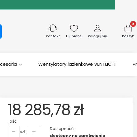
Produk
aj
Ulubione
Zaloguj się
Koszyk
Kontakt
cesoria
Wentylatory łazienkowe VENTLIGHT
P
18 285,78 zł
Ilość
Dostępność:
szt.
dostępny na zamówienie