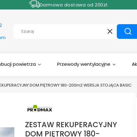
Darmowa dostawa od 200zł.
Rabat 5% dla zamówień powyżej 1000 zł.
2
Wyczyść
Szuk
com
bucji powietrza
Przewody wentylacyjne
Ak
EKUPERACYJNY DOM PIĘTROWY 180-200m2 WERSJA STOJĄCA BASIC
ZESTAW REKUPERACYJNY
DOM PIĘTROWY 180-