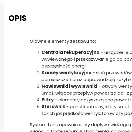
OPIS
Główne elementy zestawu to:
Centrala rekuperacyjna
- urządzenie 
wywiewanego i przekazywanie go do pow
oszczędność energii.
Kanały wentylacyjne
- sieć przewodów,
pomieszczeń oraz odprowadzają zużyte 
Nawiewniki i wywiewniki
- otwory wenty
umożliwiające przepływ powietrza do i z
Filtry
- elementy oczyszczające powietrze
Sterownik
- panel kontrolny, który umoż
takich jak prędkość wentylatorów czy po
System ten zapewnia stały dopływ świeżego p
wilgoci, a także redukcję strat ciepła, co pro