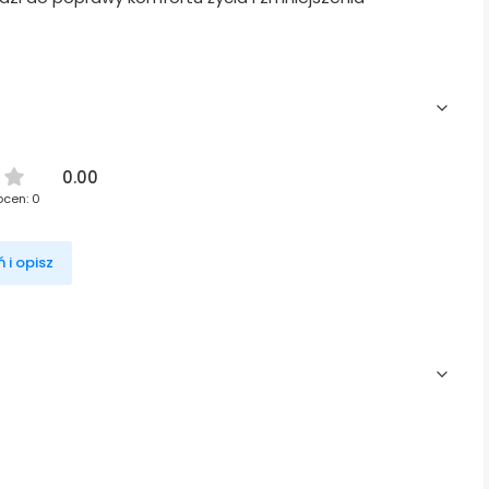
0.00
ocen: 0
 i opisz