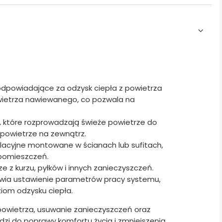
odpowiadające za odzysk ciepła z powietrza
ietrza nawiewanego, co pozwala na
 które rozprowadzają świeże powietrze do
powietrze na zewnątrz.
lacyjne montowane w ścianach lub sufitach,
 pomieszczeń.
 z kurzu, pyłków i innych zanieczyszczeń.
liwia ustawienie parametrów pracy systemu,
ziom odzysku ciepła.
owietrza, usuwanie zanieczyszczeń oraz
wadzi do poprawy komfortu życia i zmniejszenia